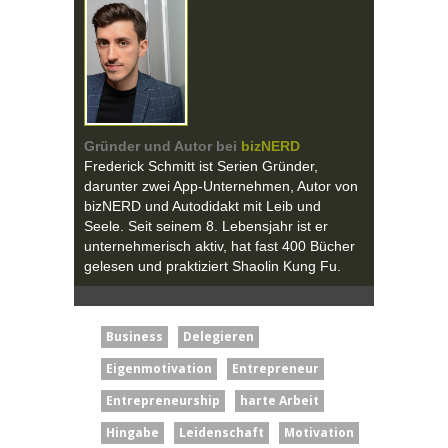
Gründer und Autor
bei
bizNERD
Frederick Schmitt ist Serien Gründer,
darunter zwei App-Unternehmen, Autor von
bizNERD und Autodidakt mit Leib und
Seele. Seit seinem 8. Lebensjahr ist er
unternehmerisch aktiv, hat fast 400 Bücher
gelesen und praktiziert Shaolin Kung Fu.
Business
Delegieren
Eigenmotivation
Entrepreneur
Entrepreneurship
harte Arbeit
Hingabe
Leidenschaft
Motivation